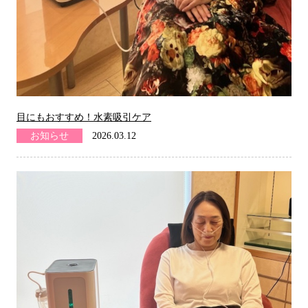
目にもおすすめ！水素吸引ケア
お知らせ
2026.03.12